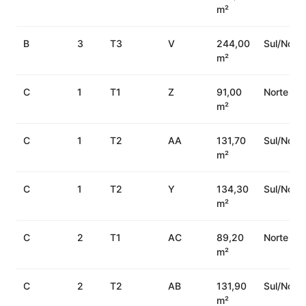
m²
B
3
T3
V
244,00
Sul/Nort
m²
C
1
T1
Z
91,00
Norte
m²
C
1
T2
AA
131,70
Sul/Norte
m²
C
1
T2
Y
134,30
Sul/Norte
m²
C
2
T1
AC
89,20
Norte
m²
C
2
T2
AB
131,90
Sul/Norte
m²