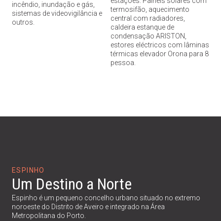
estações: Painéis solares com
incêndio, inundação e gás,
termosifão, aquecimento
sistemas de videovigilância e
central com radiadores,
outros.
caldeira estanque de
condensação ARISTON,
estores eléctricos com lâminas
térmicas elevador Orona para 8
pessoa.
ESPINHO
Um Destino a Norte
Espinho é um pequeno concelho urbano situado no extremo
noroeste do Distrito de Aveiro e integrado na Área
Metropolitana do Porto.