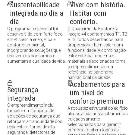
Sustentabilidade
Viver com história.
integrada no dia a
Habitar com
dia
conforto.
O programa residencial foi
O Quarteirão da Fosforeira
desenvolvido com forte foco
integra 44 apartamentos T1, T2
em eficiência energética e
e T3, todos desenhados para
conforto ambiental,
proporcionar bem estar com
incorporando soluções que
funcionalidade. A combinação
reduzem os consumos e
entre estética moderna e
aumentam a qualidade de vida.
materiais seleccionados torna
o empreendimento uma
referência no panorama
habitacional da cidade
Acabamentos para
Segurança
um nível de
integrada
conforto premium
O empreendimento inclui
A robustez estrutural do edifício
também um conjunto de
alia‑se ainda aos acabamentos
soluções de segurança que
cuidadosamente
reforçam a tranquilidade dos
seleccionados para garantir
residentes: Portas de alta
conforto total em todas as
segurança, detectores de