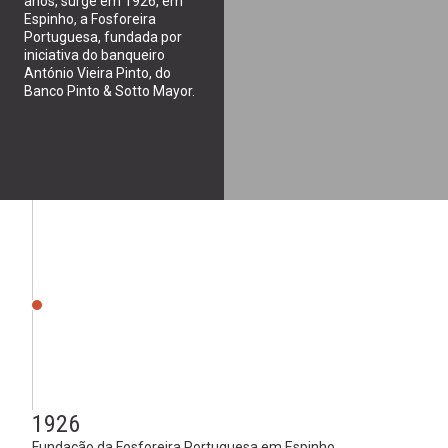
anos, surge em 1926, em
Espinho, a Fosforeira
Portuguesa, fundada por
iniciativa do banqueiro
António Vieira Pinto, do
Banco Pinto & Sotto Mayor.
1926
Fundação da Fosforeira Portuguesa em Espinho