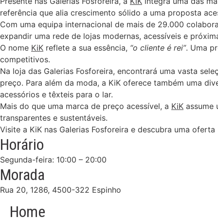
Presente nas Galerias Fosforeira, a
KiK
integra uma das maio
referência que alia crescimento sólido a uma proposta aces
Com uma equipa internacional de mais de 29.000 colabor
expandir uma rede de lojas modernas, acessíveis e próxima
O nome
KiK
reflete a sua essência,
“o cliente é rei”
. Uma pr
competitivos.
Na loja das Galerias Fosforeira, encontrará uma vasta sel
preço. Para além da moda, a KiK oferece também uma diver
acessórios e têxteis para o lar.
Mais do que uma marca de preço acessível, a
KiK
assume u
transparentes e sustentáveis.
Visite a KiK nas Galerias Fosforeira e descubra uma oferta 
Horário
Segunda-feira: 10:00 – 20:00
Morada
Rua 20, 1286,
4500-322 Espinho
Home